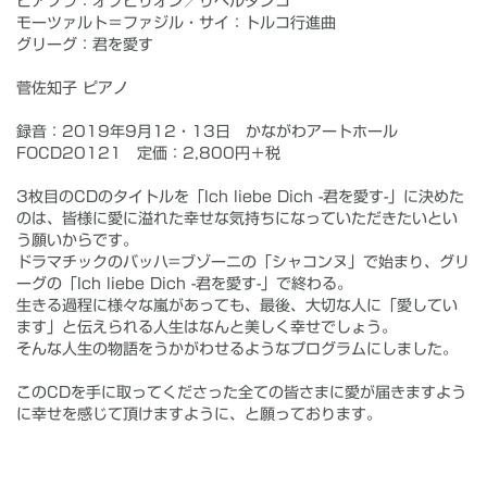
ピアソラ：オブビリオン／リベルタンゴ
モーツァルト＝ファジル・サイ：トルコ行進曲
グリーグ：君を愛す
菅佐知子 ピアノ
録音：2019年9月12・13日 かながわアートホール
FOCD20121 定価：2,800円＋税
3枚目のCDのタイトルを「Ich liebe Dich -君を愛す-」に決めた
のは、皆様に愛に溢れた幸せな気持ちになっていただきたいとい
う願いからです。
ドラマチックのバッハ=ブゾーニの「シャコンヌ」で始まり、グリ
ーグの「Ich liebe Dich -君を愛す-」で終わる。
生きる過程に様々な嵐があっても、最後、大切な人に「愛してい
ます」と伝えられる人生はなんと美しく幸せでしょう。
そんな人生の物語をうかがわせるようなプログラムにしました。
このCDを手に取ってくださった全ての皆さまに愛が届きますよう
に幸せを感じて頂けますように、と願っております。