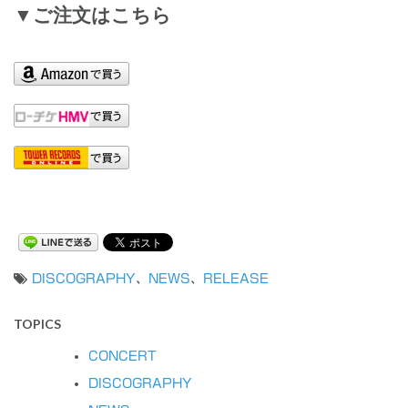
▼ご注文はこちら
DISCOGRAPHY
、
NEWS
、
RELEASE
投
TOPICS
稿
CONCERT
ナ
DISCOGRAPHY
ビ