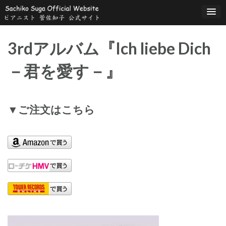
コ
ン
テ
ン
3rdアルバム『Ich liebe Dich
ツ
へ
－君を愛す－』
ス
キ
ッ
プ
▼ご注文はこちら