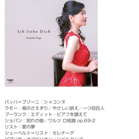
バッハ＝ブゾーニ：シャコンヌ
ラモー：鳥のさえずり／やさしい訴え／一つ目巨人
プーランク：エディット・ピアフを讃えて
ショパン：別れの曲／ワルツ ロ短調 op.69-2
リスト：愛の夢
シューベルト＝リスト：セレナーデ