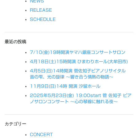
NEWS
ゲ
RELEASE
ー
SCHEDULE
シ
ョ
最近の投稿
ン
7/10(金)19時開演ヤマハ銀座コンサートサロン
4月18日(土)15時開演 ひまわりホール(大牟田市)
4月5日(日)14時開演 菅佐知子ピアノリサイタル
音の雫、光の旋律 〜響き合う情熱の物語〜
11月9日(日)14時 開演 汐留ホール
2025年5月23日(金) 19:00start 菅 佐知子 ピア
ノサロンコンサート ～心の琴線に触れる夜～
カテゴリー
CONCERT