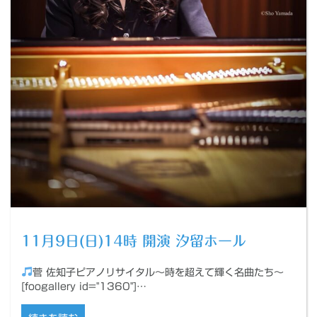
11月9日(日)14時 開演 汐留ホール
菅 佐知子ピアノリサイタル〜時を超えて輝く名曲たち〜
[foogallery id="1360"]…