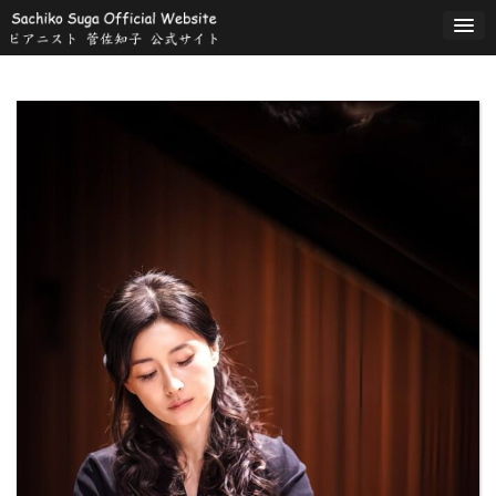
コ
ン
テ
ン
ツ
へ
ス
キ
ッ
プ